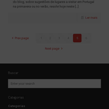
do blog, sobre sugestões de lugares a visitar em Portugal
na primavera ou no verão, resolvi hoje neste
[…]
Ler mais
Prev page
1
2
3
4
5
6
Next page
Buscar
Categorias
Categorias