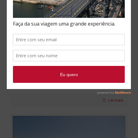
Flávia de Paula
at
5 Fevereiro, 2017
Rio Douro o mais emblemático de
Portugal
Atualizado 03/09. Tudo o que você precisa saber sobre o
rio Douro está aqui. Falar de um dos maiores tesouros em
Portugal, rio Douro, não é
[…]
Ler mais