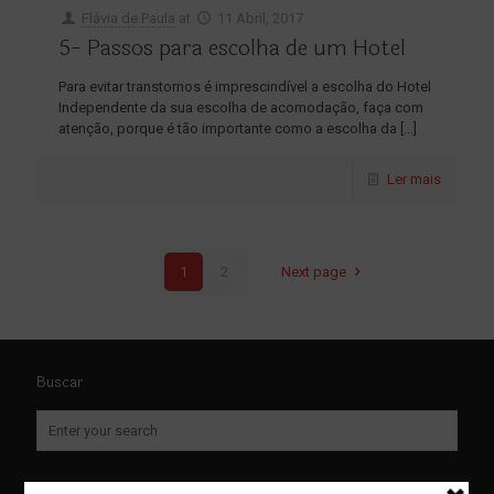
Flávia de Paula
at
11 Abril, 2017
5- Passos para escolha de um Hotel
Para evitar transtornos é imprescindível a escolha do Hotel
Independente da sua escolha de acomodação, faça com
atenção, porque é tão importante como a escolha da
[…]
Ler mais
1
2
Next page
Buscar