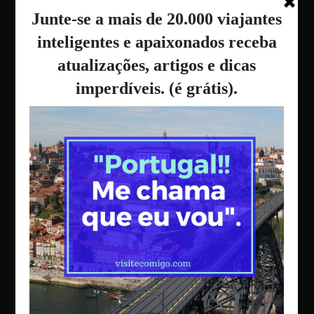
Categorias
Categorias
Últimos Posts
Transforme sua viagem em Portugal em um
evento memorável
1 Junho, 2020
5 Roteiros para Road Trip – (Re) Descubra
Portugal
18 Maio, 2020
10 – Opções Apartamentos e Casas de
Férias no Algarve
7 Maio, 2020