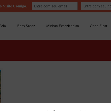
nício
Bom Saber
Minhas Experiências
Onde Ficar