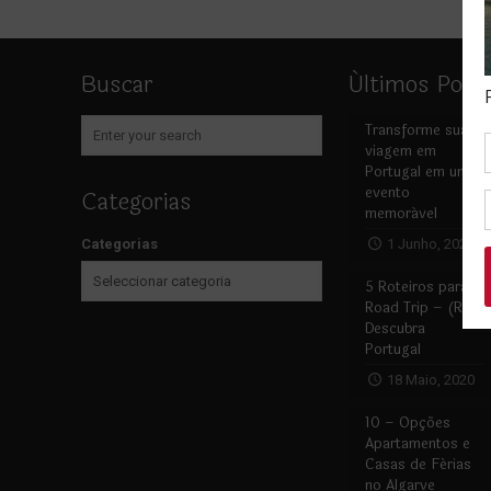
Buscar
Últimos Post
Transforme sua
viagem em
Portugal em um
evento
Categorias
memorável
Categorias
1 Junho, 2020
5 Roteiros para
Road Trip – (Re)
Descubra
Portugal
18 Maio, 2020
10 – Opções
Apartamentos e
Casas de Férias
no Algarve