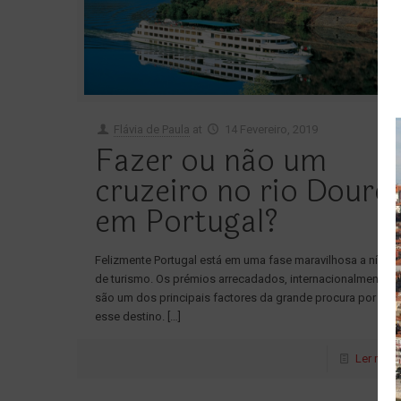
Flávia de Paula
at
14 Fevereiro, 2019
Fazer ou não um
cruzeiro no rio Douro
em Portugal?
Felizmente Portugal está em uma fase maravilhosa a nível
de turismo. Os prémios arrecadados, internacionalmente,
são um dos principais factores da grande procura por
esse destino.
[…]
Ler mais